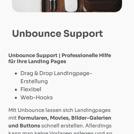
Tool
RRCN
Unbounce Support
Mailer
Unbounce Support | Professionelle Hilfe
Elementor
für Ihre Landing Pages
Drag & Drop Landingpage-
Support
Erstellung
Flexibel
Web-Hooks
Matomo
Mit Unbounce lassen sich Landingpages
Support
mit
Formularen, Movies, Bilder-Galerien
und Buttons
schnell erstellen. Allerdings
kann man keine Vorlagen anlegen und so