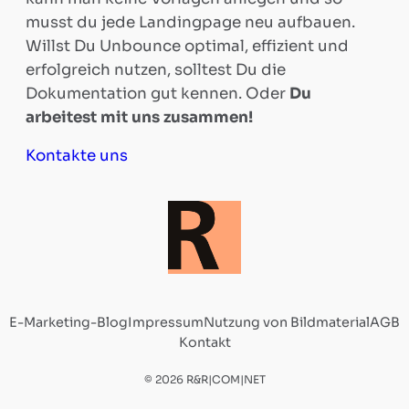
Matomo
musst du jede Landingpage neu aufbauen.
Willst Du Unbounce optimal, effizient und
Beratung
erfolgreich nutzen, solltest Du die
Dokumentation gut kennen. Oder
Du
arbeitest mit uns zusammen!
TYPO3
Kontakte uns
Webdesign
&
Support
E-Marketing-Blog
Impressum
Nutzung von Bildmaterial
AGB
WordPress
Kontakt
© 2026 R&R|COM|NET
Webdesign