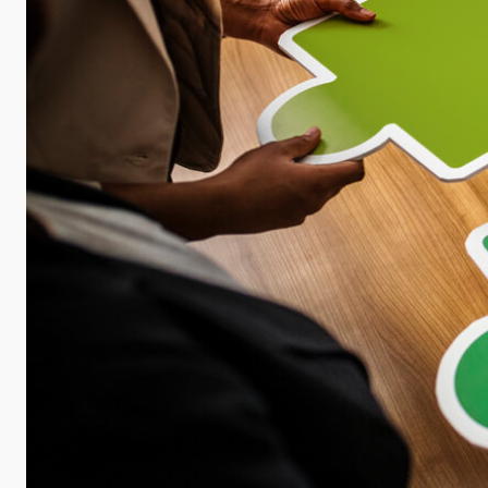
CleverReach
Support
Inxmail
Support
E-
Marketing-
Blog