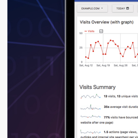
Mailer
Elementor
Support
Matomo
Support
Matomo
Beratung