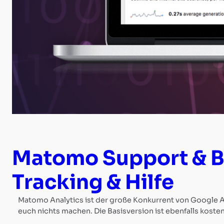
TYPO3
Webdesign
&
Support
WordPress
Matomo Support & Be
Webdesign
Tracking & Hilfe
&
Matomo Analytics ist der große Konkurrent von Google An
Support
euch nichts machen. Die Basisversion ist ebenfalls kosten