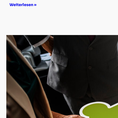
Weiterlesen »
Google
Analytics
Support
Unbounce
Support
Mailchimp
Support