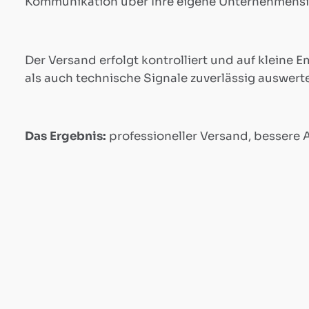
Kommunikation über Ihre eigene Unternehmensin
Matomo
Der Versand erfolgt kontrolliert und auf kleine
Beratung
als auch technische Signale zuverlässig auswerte
TYPO3
Das Ergebnis:
professioneller Versand, bessere
Webdesign
&
Support
WordPress