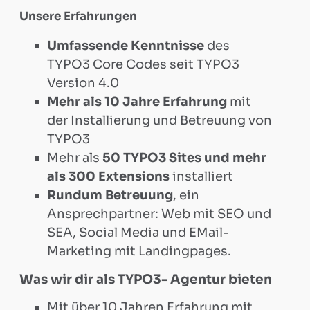
Unsere Erfahrungen
Webdesign
Umfassende Kenntnisse
des
&
TYPO3 Core Codes seit TYPO3
Version 4.0
Support
Mehr als 10 Jahre Erfahrung
mit
der Installierung und Betreuung von
TYPO3
Google
Mehr als
50 TYPO3 Sites und mehr
als 300 Extensions
installiert
Analytics
Rundum Betreuung
, ein
Ansprechpartner: Web mit SEO und
Support
SEA, Social Media und EMail-
Marketing mit Landingpages.
Unbounce
Was wir dir als TYPO3- Agentur bieten
Mit über 10 Jahren Erfahrung mit