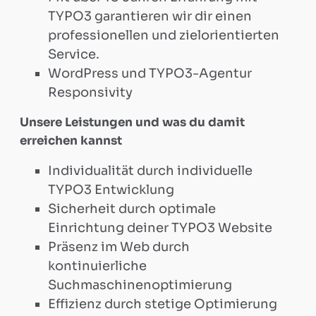
Support
TYPO3 garantieren wir dir einen
professionellen und zielorientierten
Mailchimp
Service.
WordPress und TYPO3-Agentur
Support
Responsivity
Unsere Leistungen und was du damit
erreichen kannst
CleverReach
Individualität durch individuelle
Support
TYPO3 Entwicklung
Sicherheit durch optimale
Einrichtung deiner TYPO3 Website
Inxmail
Präsenz im Web durch
kontinuierliche
Support
Suchmaschinenoptimierung
Effizienz durch stetige Optimierung