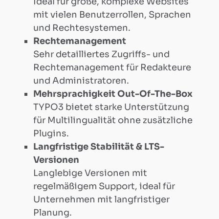
Ideal für große, komplexe Websites
Landingpage-
mit vielen Benutzerrollen, Sprachen
und Rechtesystemen.
Tool
Rechtemanagement
Sehr detailliertes Zugriffs- und
RRCN
Rechtemanagement für Redakteure
und Administratoren.
Mailer
Mehrsprachigkeit Out-Of-The-Box
TYPO3 bietet starke Unterstützung
für Multilingualität ohne zusätzliche
Elementor
Plugins.
Langfristige Stabilität & LTS-
Support
Versionen
Langlebige Versionen mit
regelmäßigem Support, ideal für
Matomo
Unternehmen mit langfristiger
Planung.