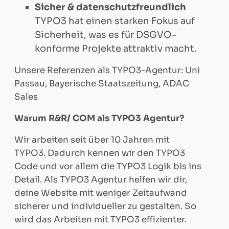
Support
Sicher & datenschutzfreundlich
TYPO3 hat einen starken Fokus auf
Matomo
Sicherheit, was es für DSGVO-
konforme Projekte attraktiv macht.
Beratung
Unsere Referenzen als TYPO3-Agentur: Uni
Passau, Bayerische Staatszeitung, ADAC
Sales
TYPO3
Warum R&R/ COM als TYPO3 Agentur?
Webdesign
Wir arbeiten seit über 10 Jahren mit
TYPO3. Dadurch kennen wir den TYPO3
&
Code und vor allem die TYPO3 Logik bis ins
Detail. Als TYPO3 Agentur helfen wir dir,
Support
deine Website mit weniger Zeitaufwand
sicherer und individueller zu gestalten. So
WordPress
wird das Arbeiten mit TYPO3 effizienter.